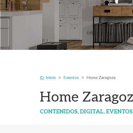
Inicio
Eventos
Home Zaragoza
Home Zarago
CONTENIDOS
,
DIGITAL
,
EVENTOS