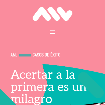
AML
CASOS DE ÉXITO
Acertar a la
primera es un
milagro