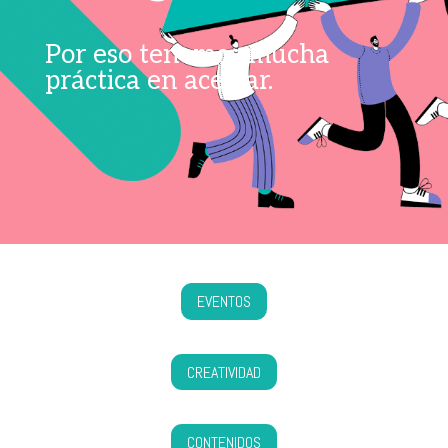
Por eso tenemos mucha
práctica en acertar.
EVENTOS
CREATIVIDAD
CONTENIDOS